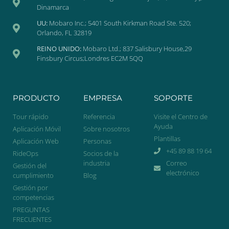
Dinamarca
UU:
Mobaro Inc.; 5401 South Kirkman Road Ste. 520;
Orlando, FL 32819
REINO UNIDO:
Mobaro Ltd.; 837 Salisbury House,29
Finsbury Circus;Londres EC2M 5QQ
PRODUCTO
EMPRESA
SOPORTE
Tour rápido
Referencia
Visite el Centro de
Ayuda
Aplicación Móvil
Sobre nosotros
Plantillas
Aplicación Web
Personas
+45 89 88 19 64
RideOps
Socios de la
industria
Correo
Gestión del
electrónico
cumplimiento
Blog
Gestión por
competencias
PREGUNTAS
FRECUENTES