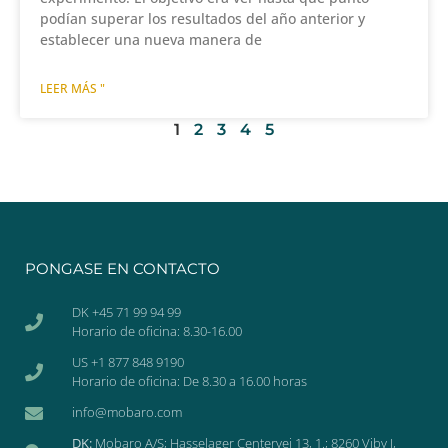
podían superar los resultados del año anterior y
establecer una nueva manera de
LEER MÁS "
1
2
3
4
5
PONGASE EN CONTACTO
DK +45 71 99 94 99
Horario de oficina: 8.30-16.00
US +1 877 848 9190
Horario de oficina: De 8.30 a 16.00 horas
info@mobaro.com
DK:
Mobaro A/S; Hasselager Centervej 13, 1.; 8260 Viby J,