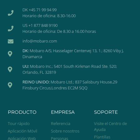
DK +45 71 99 94 99
Horario de oficina: 8.30-16.00
US +1 877 848 9190
Horario de oficina: De 8.30 a 16.00 horas
info@mobaro.com
DK:
Mobaro A/S; Hasselager Centervej 13, 1.; 8260 Viby J,
Dinamarca
UU:
Mobaro Inc.; 5401 South Kirkman Road Ste. 520;
Orlando, FL 32819
REINO UNIDO:
Mobaro Ltd.; 837 Salisbury House,29
Finsbury Circus;Londres EC2M 5QQ
PRODUCTO
EMPRESA
SOPORTE
Tour rápido
Referencia
Visite el Centro de
Ayuda
Aplicación Móvil
Sobre nosotros
Plantillas
Aplicación Web
Personas