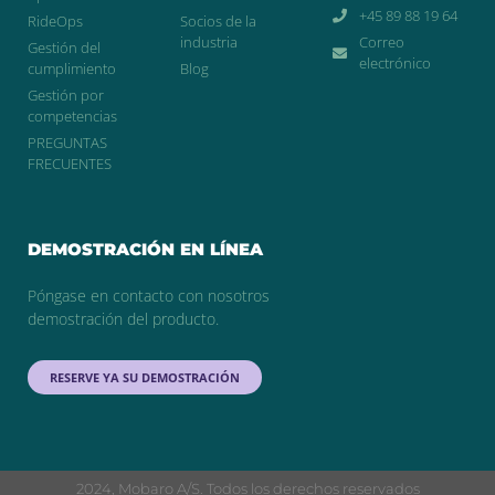
+45 89 88 19 64
RideOps
Socios de la
industria
Correo
Gestión del
electrónico
cumplimiento
Blog
Gestión por
competencias
PREGUNTAS
FRECUENTES
DEMOSTRACIÓN EN LÍNEA
Póngase en contacto con nosotros
demostración del producto.
RESERVE YA SU DEMOSTRACIÓN
2024, Mobaro A/S. Todos los derechos reservados