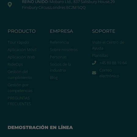
REINO UNIDO:
Mobaro Ltd.; 837 Salisbury House,29
Finsbury Circus;Londres EC2M 5QQ
PRODUCTO
EMPRESA
SOPORTE
Tour rápido
Referencia
Visite el Centro de
Ayuda
Aplicación Móvil
Sobre nosotros
Plantillas
Aplicación Web
Personas
+45 89 88 19 64
RideOps
Socios de la
industria
Correo
Gestión del
electrónico
cumplimiento
Blog
Gestión por
competencias
PREGUNTAS
FRECUENTES
DEMOSTRACIÓN EN LÍNEA