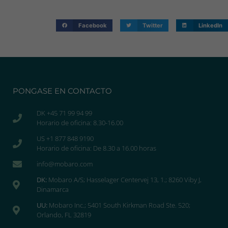
Facebook
Twitter
LinkedIn
PONGASE EN CONTACTO
DK +45 71 99 94 99
Horario de oficina: 8.30-16.00
US +1 877 848 9190
Horario de oficina: De 8.30 a 16.00 horas
info@mobaro.com
DK:
Mobaro A/S; Hasselager Centervej 13, 1.; 8260 Viby J,
Dinamarca
UU:
Mobaro Inc.; 5401 South Kirkman Road Ste. 520;
Orlando, FL 32819