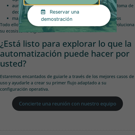
aumentar la visibilidad para los responsables de la toma de
Reservar una
decisiones
mantener los datos operativos limpios y centralizados
demostración
Todo ello con flexibilidad y escalabilidad a medida que evoluciona
su ecosistema digital.
¿Está listo para explorar lo que la
automatización puede hacer por
usted?
Estaremos encantados de guiarle a través de los mejores casos de
uso y ayudarle a crear su primer flujo adaptado a su
configuración operativa.
Concierte una reunión con nuestro equipo