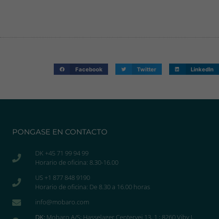
Facebook
Twitter
LinkedIn
PONGASE EN CONTACTO
DK +45 71 99 94 99
Horario de oficina: 8.30-16.00
US +1 877 848 9190
Horario de oficina: De 8.30 a 16.00 horas
info@mobaro.com
DK:
Mobaro A/S; Hasselager Centervej 13, 1.; 8260 Viby J,