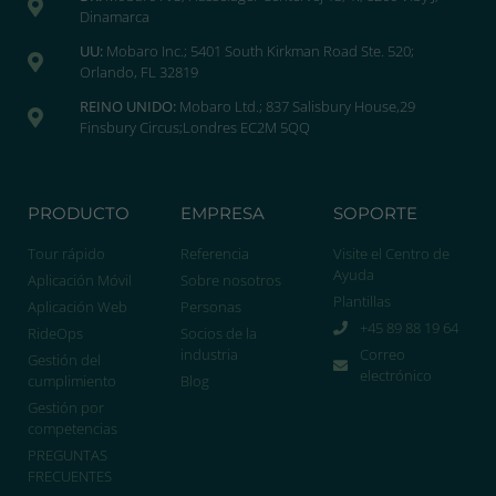
Dinamarca
UU:
Mobaro Inc.; 5401 South Kirkman Road Ste. 520;
Orlando, FL 32819
REINO UNIDO:
Mobaro Ltd.; 837 Salisbury House,29
Finsbury Circus;Londres EC2M 5QQ
PRODUCTO
EMPRESA
SOPORTE
Tour rápido
Referencia
Visite el Centro de
Ayuda
Aplicación Móvil
Sobre nosotros
Plantillas
Aplicación Web
Personas
+45 89 88 19 64
RideOps
Socios de la
industria
Correo
Gestión del
electrónico
cumplimiento
Blog
Gestión por
competencias
PREGUNTAS
FRECUENTES