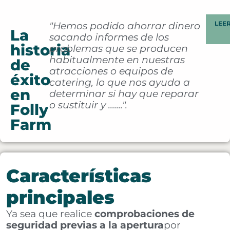
LEE
"Hemos podido ahorrar dinero
La
sacando informes de los
historia
problemas que se producen
habitualmente en nuestras
de
atracciones o equipos de
éxito
catering, lo que nos ayuda a
en
determinar si hay que reparar
o sustituir y .......".
Folly
Farm
Características
principales
Ya sea que realice
comprobaciones de
seguridad previas a la apertura
por