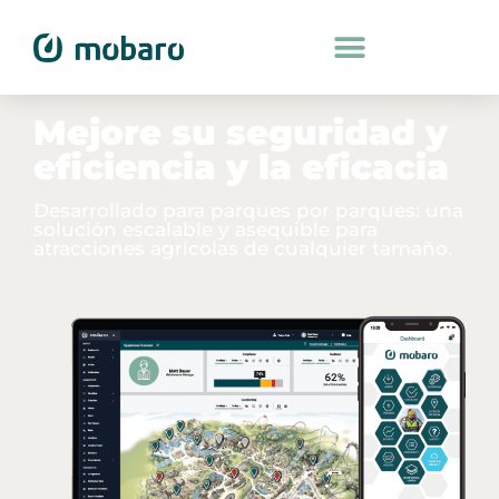
Mejore su seguridad y
eficiencia y la eficacia
Desarrollado para parques por parques: una
solución escalable y asequible para
atracciones agrícolas de cualquier tamaño.