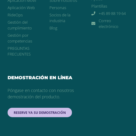
Aplicación Móvil
Sobre nosotros
Plantillas
Aplicación Web
Personas
+45 89 88 19 64
RideOps
Socios de la
industria
Correo
Gestión del
electrónico
cumplimiento
Blog
Gestión por
competencias
PREGUNTAS
FRECUENTES
DEMOSTRACIÓN EN LÍNEA
Póngase en contacto con nosotros
demostración del producto.
RESERVE YA SU DEMOSTRACIÓN