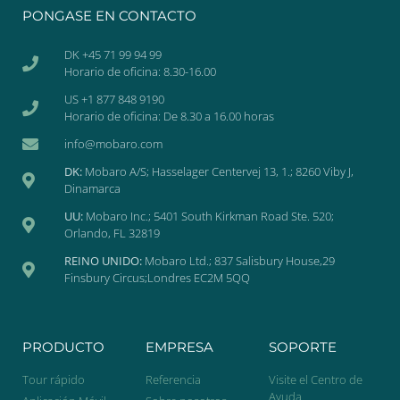
PONGASE EN CONTACTO
DK +45 71 99 94 99
Horario de oficina: 8.30-16.00
US +1 877 848 9190
Horario de oficina: De 8.30 a 16.00 horas
info@mobaro.com
DK:
Mobaro A/S; Hasselager Centervej 13, 1.; 8260 Viby J,
Dinamarca
UU:
Mobaro Inc.; 5401 South Kirkman Road Ste. 520;
Orlando, FL 32819
REINO UNIDO:
Mobaro Ltd.; 837 Salisbury House,29
Finsbury Circus;Londres EC2M 5QQ
PRODUCTO
EMPRESA
SOPORTE
Tour rápido
Referencia
Visite el Centro de
Ayuda